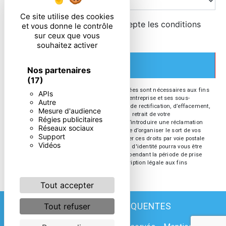
Ce site utilise des cookies
En cochant cette case, j'accepte les conditions
et vous donne le contrôle
sur ceux que vous
particulières ci-dessous **
souhaitez activer
ENVOYER
Nos partenaires
(17)
** Les données personnelles communiquées sont nécessaires aux fins
APIs
de vous contacter. Elles sont destinées à l'entreprise et ses sous-
Autre
traitants. Vous disposez de droits d’accès, de rectification, d’effacement,
Mesure d'audience
de portabilité, de limitation, d’opposition, de retrait de votre
Régies publicitaires
consentement à tout moment et du droit d’introduire une réclamation
Réseaux sociaux
auprès d’une autorité de contrôle, ainsi que d’organiser le sort de vos
Support
données post-mortem. Vous pouvez exercer ces droits par voie postale
Vidéos
ou par courrier électronique. Un justificatif d'identité pourra vous être
demandé. Nous conservons vos données pendant la période de prise
de contact puis pendant la durée de prescription légale aux fins
probatoires et de gestion des contentieux.
Tout accepter
RECHERCHES FRÉQUENTES
Tout refuser