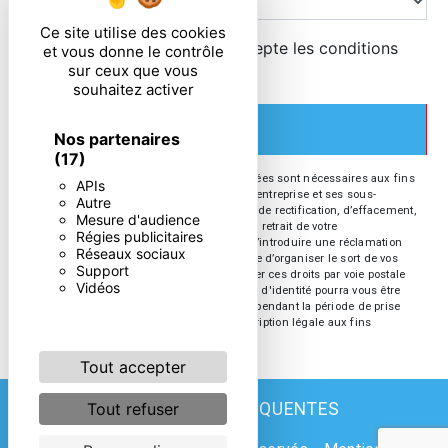
Ce site utilise des cookies
En cochant cette case, j'accepte les conditions
et vous donne le contrôle
sur ceux que vous
particulières ci-dessous **
souhaitez activer
ENVOYER
Nos partenaires
(17)
** Les données personnelles communiquées sont nécessaires aux fins
APIs
de vous contacter. Elles sont destinées à l'entreprise et ses sous-
Autre
traitants. Vous disposez de droits d’accès, de rectification, d’effacement,
Mesure d'audience
de portabilité, de limitation, d’opposition, de retrait de votre
Régies publicitaires
consentement à tout moment et du droit d’introduire une réclamation
Réseaux sociaux
auprès d’une autorité de contrôle, ainsi que d’organiser le sort de vos
Support
données post-mortem. Vous pouvez exercer ces droits par voie postale
Vidéos
ou par courrier électronique. Un justificatif d'identité pourra vous être
demandé. Nous conservons vos données pendant la période de prise
de contact puis pendant la durée de prescription légale aux fins
probatoires et de gestion des contentieux.
Tout accepter
RECHERCHES FRÉQUENTES
Tout refuser