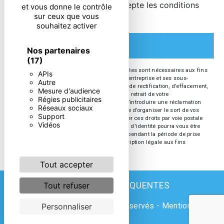
En cochant cette case, j'accepte les conditions
et vous donne le contrôle
sur ceux que vous
particulières ci-dessous **
souhaitez activer
ENVOYER
Nos partenaires
(17)
** Les données personnelles communiquées sont nécessaires aux fins
APIs
de vous contacter. Elles sont destinées à l'entreprise et ses sous-
Autre
traitants. Vous disposez de droits d’accès, de rectification, d’effacement,
Mesure d'audience
de portabilité, de limitation, d’opposition, de retrait de votre
Régies publicitaires
consentement à tout moment et du droit d’introduire une réclamation
Réseaux sociaux
auprès d’une autorité de contrôle, ainsi que d’organiser le sort de vos
Support
données post-mortem. Vous pouvez exercer ces droits par voie postale
Vidéos
ou par courrier électronique. Un justificatif d'identité pourra vous être
demandé. Nous conservons vos données pendant la période de prise
de contact puis pendant la durée de prescription légale aux fins
probatoires et de gestion des contentieux.
Tout accepter
RECHERCHES FRÉQUENTES
Tout refuser
©
Vistalid
- 2026 - Tous droits réservés -
Mentions
Personnaliser
légales