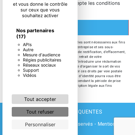
En cochant cette case, j'accepte les conditions
et vous donne le contrôle
sur ceux que vous
particulières ci-dessous **
souhaitez activer
ENVOYER
Nos partenaires
(17)
** Les données personnelles communiquées sont nécessaires aux fins
APIs
de vous contacter. Elles sont destinées à l'entreprise et ses sous-
Autre
traitants. Vous disposez de droits d’accès, de rectification, d’effacement,
Mesure d'audience
de portabilité, de limitation, d’opposition, de retrait de votre
Régies publicitaires
consentement à tout moment et du droit d’introduire une réclamation
Réseaux sociaux
auprès d’une autorité de contrôle, ainsi que d’organiser le sort de vos
Support
données post-mortem. Vous pouvez exercer ces droits par voie postale
Vidéos
ou par courrier électronique. Un justificatif d'identité pourra vous être
demandé. Nous conservons vos données pendant la période de prise
de contact puis pendant la durée de prescription légale aux fins
probatoires et de gestion des contentieux.
Tout accepter
RECHERCHES FRÉQUENTES
Tout refuser
©
Vistalid
- 2026 - Tous droits réservés -
Mentions
Personnaliser
légales