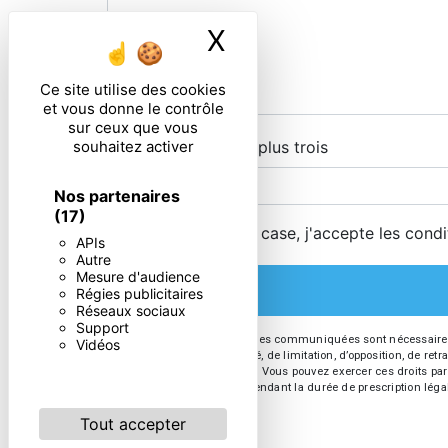
X
Masquer le ban
Ce site utilise des cookies
et vous donne le contrôle
sur ceux que vous
souhaitez activer
Combien font deux plus trois
Nos partenaires
(17)
En cochant cette case, j'accepte les condi
APIs
Autre
Mesure d'audience
Régies publicitaires
Réseaux sociaux
Support
** Les données personnelles communiquées sont nécessaires aux 
Vidéos
d’effacement, de portabilité, de limitation, d’opposition, de re
vos données post-mortem. Vous pouvez exercer ces droits par v
de prise de contact puis pendant la durée de prescription léga
Tout accepter