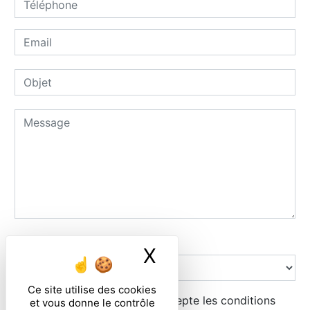
Combien font sept plus quatre
X
Masquer le ban
Ce site utilise des cookies
En cochant cette case, j'accepte les conditions
et vous donne le contrôle